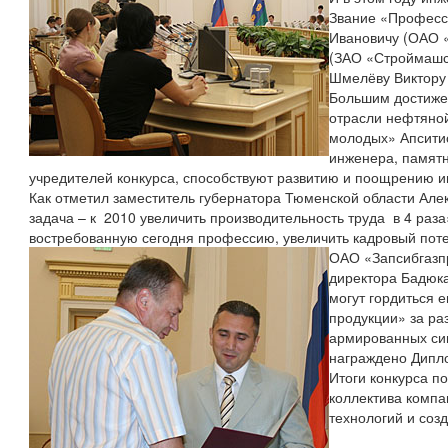
Звание «Професс
Ивановичу (ОАО 
(ЗАО «Строймашс
Шмелёву Виктору
Большим достиже
отрасли нефтяной
молодых» Апсити
инженера, памятн
учредителей конкурса, способствуют развитию и поощрению 
Как отметил заместитель губернатора Тюменской области Але
задача – к 2010 увеличить производительность труда в 4 раза
востребованную сегодня профессию, увеличить кадровый поте
ОАО «Запсибгазпр
директора Бадюка
могут гордиться 
продукции» за ра
армированных си
награждено Дипло
Итоги конкурса п
коллектива компа
технологий и соз