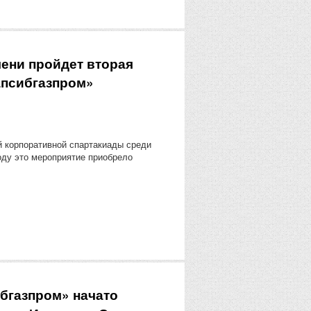
ени пройдет вторая
апсибгазпром»
 корпоративной спартакиады среди
оду это мероприятие приобрело
бгазпром» начато