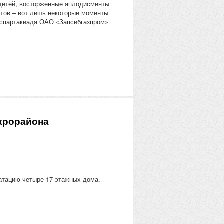
 детей, восторженные аплодисменты
стов – вот лишь некоторые моменты
я спартакиада ОАО «Запсибгазпром»
крорайона
атацию четыре 17-этажных дома.