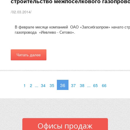
строительство межпоселкового газопрово
/02.03.2014/
В феврале месяце компанией ОАО «Запсибгазпром» начато стр
газопровода «Иевлево - Сетово».
Читать далее
36
1
2
...
34
35
37
38
...
65
66
Офисы продаж