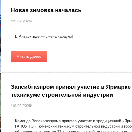
Новая зимовка началась
/15.02.2026/
В Антарктиде — смена караула!
Читать далее
Запсибгазпром принял участие в Ярмарке
техникуме строительной индустрии
/10.02.2026/
Команда Запсибгазпрома приняла участие в традиционной «Ярма
ГАПОУ ТО «Тюменский техникум строительной индустрии и горо
объединило студентов 22-х специальностей, выпускников и вед