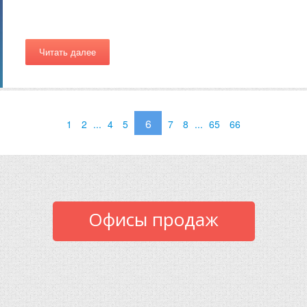
Читать далее
6
1
2
...
4
5
7
8
...
65
66
Офисы продаж