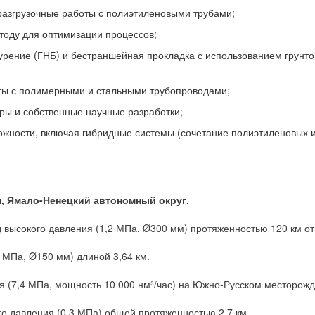
разгрузочные работы с полиэтиленовыми трубами;
тоду для оптимизации процессов;
урение (ГНБ) и бестраншейная прокладка с использованием грунто
ты с полимерными и стальными трубопроводами;
ы и собственные научные разработки;
ожности, включая гибридные системы (сочетание полиэтиленовых и
п,
Ямало-Ненецкий автономный округ.
высокого давления (1,2 МПа, Ø300 мм) протяженностью 120 км от
 МПа, Ø150 мм) длиной 3,64 км.
я (7,4 МПа, мощность 10 000 нм³/час) на Южно-Русском месторожд
о давления (0,3 МПа) общей протяженностью 2,7 км.