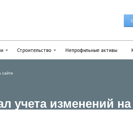
О
ии
Строительство
Непрофильные активы
 сайте
л учета изменений на