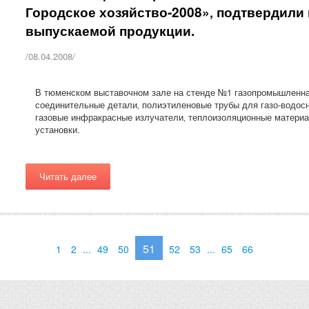
Городское хозяйство-2008»‚ подтвердили
выпускаемой продукции.
/08.04.2008/
В тюменском выставочном зале на стенде №1 газопромышленна
соединительные детали‚ полиэтиленовые трубы для газо-водос
газовые инфракрасные излучатели‚ теплоизоляционные материа
установки.
Читать далее
51
1
2
...
49
50
52
53
...
65
66