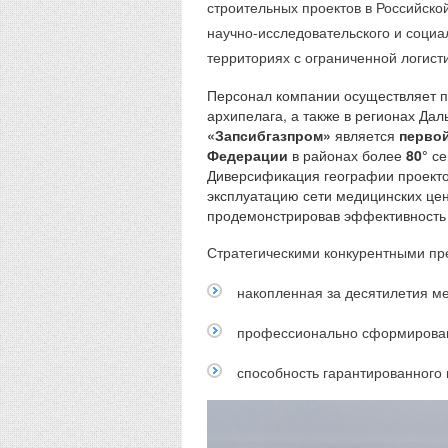
строительных проектов в Российско
научно-исследовательского и социа
территориях с ограниченной логист
Персонал компании осуществляет пр
архипелага, а также в регионах Да
«Запсибгазпром»
является
первой
Федерации
в районах более
80°
се
Диверсификация географии проекто
эксплуатацию сети медицинских це
продемонстрировав эффективность 
Стратегическими конкурентными п
накопленная за десятилетия ме
профессионально сформирован
способность гарантированного