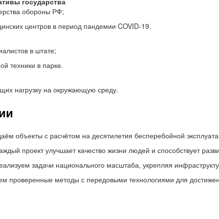
ативы государства
терства обороны РФ;
инских центров в период пандемии COVID-19.
алистов в штате;
й техники в парке.
щих нагрузку на окружающую среду.
ии
даём объекты с расчётом на десятилетия бесперебойной эксплуата
каждый проект улучшает качество жизни людей и способствует разв
реализуем задачи национального масштаба, укрепляя инфраструкт
аем проверенные методы с передовыми технологиями для достижен