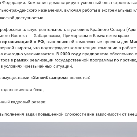
й Федерации. Компания демонстрирует успешный опыт строительст
льно-гражданского назначения, включая работы в экстремальных к
ической доступностью.
офессиональную деятельность в условиях Крайнего Севера (Аркти
льнего Востока — Хабаровском, Приморском и Камчатском краях.
 организацией в РФ
, выполнившей комплексные проекты для
Ми
верной широты, что подтверждает компетенции компании в работе
в ежегодно увеличивается. В
2020 году
предприятие обеспечило о
нтров в рамках реализации государственной программы по проти
в условиях чрезвычайных ситуаций.
реимуществами
«Запсибгазпром»
являются:
тодологическая база;
ный кадровый резерв;
 выполнения задач повышенной сложности вне зависимости от вне