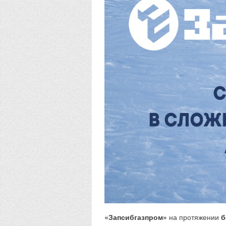
«Запсибгазпром»
на протяжении
б