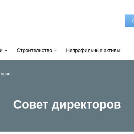
О
и
Строительство
Непрофильные активы
торов
Совет директоров