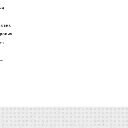
ич
вовна
ирович
ич
на